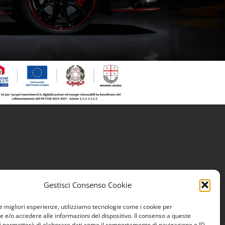
Gestisci Consenso Cookie
le migliori esperienze, utilizziamo tecnologie come i cookie per
e/o accedere alle informazioni del dispositivo. Il consenso a queste
i permetterà di elaborare dati come il comportamento di navigazione o ID