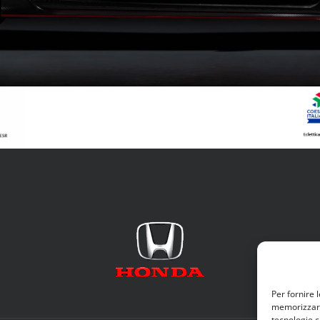
Per fornire 
memorizzare 
tecnologie c