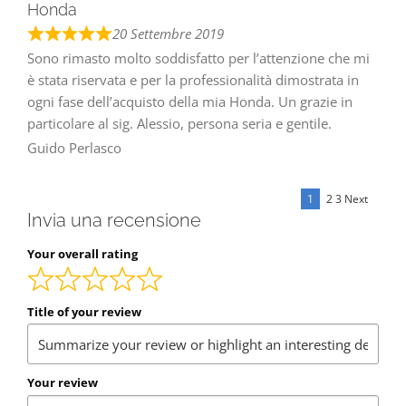
Honda
20 Settembre 2019
Sono rimasto molto soddisfatto per l’attenzione che mi
è stata riservata e per la professionalità dimostrata in
ogni fase dell’acquisto della mia Honda. Un grazie in
particolare al sig. Alessio, persona seria e gentile.
Guido Perlasco
Page
Page
Site
1
2
3
Next
Page
Invia una recensione
Reviews
Your overall rating
navigati
Title of your review
Your review