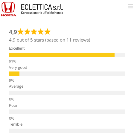
Salta
al
contenuto
4,9
4,9 out of 5 stars (based on 11 reviews)
Excellent
Very good
Average
Poor
Terrible