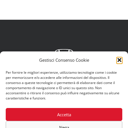
Gestisci Consenso Cookie
Per fornire le migliori esperienze, utilizziamo tecnologie come i cookie
per memorizzare e/o accedere alle informazioni del dispositivo. Il
consenso a queste tecnologie ci permetterà di elaborare dati come il
comportamento di navigazione o ID unici su questo sito. Non
acconsentire o ritirare il consenso può influire negativamente su alcune
caratteristiche e funzioni.
© Copyright 2012 -
2026 | Eclettica S.r.L. |
Privacy Policy
|
Cookies
Accetta
Policy
Nega