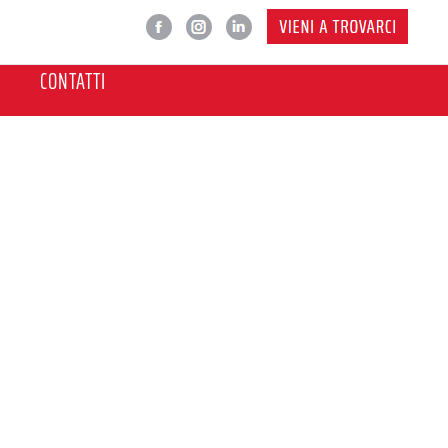
CONTATTI
 CHE VEDI
o di adattarsi al tuo stile di
nsioni compatte della nuova
 esterni si combina con una