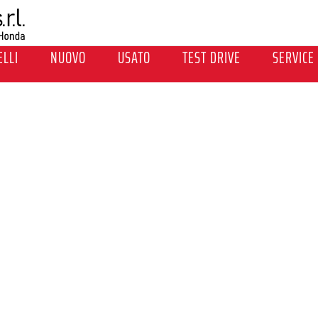
LLI
NUOVO
USATO
TEST DRIVE
SERVICE
MOLTO PIU' DI CIO'
Interni spaziosi perfettamente in grad
vita. Non farti ingannare dalle dime
jazz. Il look dinamico e deciso degli
sorprendente spaziosità interna.