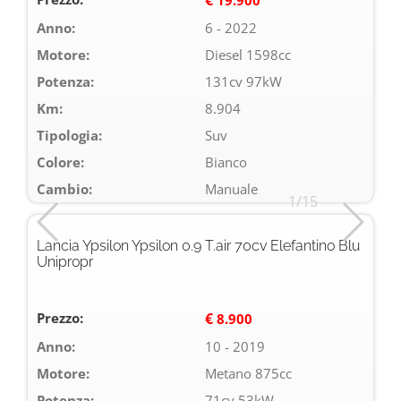
Anno:
6 - 2022
Motore:
Diesel 1598cc
Potenza:
131cv 97kW
Km:
8.904
Tipologia:
Suv
Colore:
Bianco
Cambio:
Manuale
1/15
Lancia Ypsilon Ypsilon 0.9 T.air 70cv Elefantino Blu
Unipropr
Prezzo:
€
8.900
Anno:
10 - 2019
Motore:
Metano 875cc
Potenza:
71cv 53kW