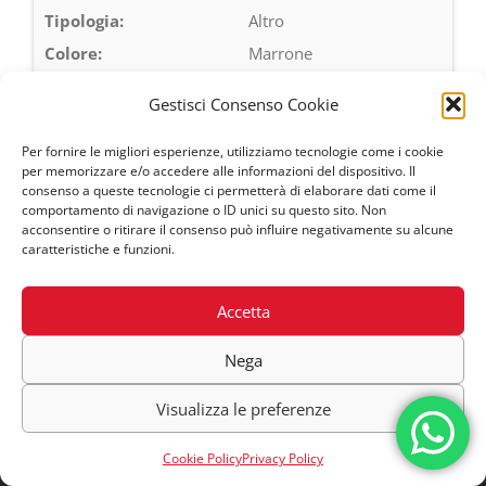
Tipologia:
Altro
Colore:
Marrone
Cambio:
Automatico
Gestisci Consenso Cookie
Trovati
38veicoli
Per fornire le migliori esperienze, utilizziamo tecnologie come i cookie
< prec.
1
succ. >
Fine >
per memorizzare e/o accedere alle informazioni del dispositivo. Il
consenso a queste tecnologie ci permetterà di elaborare dati come il
comportamento di navigazione o ID unici su questo sito. Non
acconsentire o ritirare il consenso può influire negativamente su alcune
caratteristiche e funzioni.
Accetta
Nega
Visualizza le preferenze
Cookie Policy
Privacy Policy