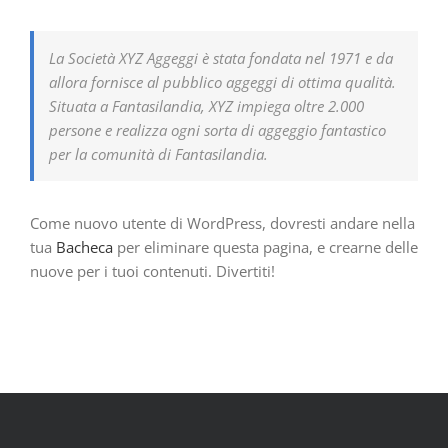
La Società XYZ Aggeggi è stata fondata nel 1971 e da
allora fornisce al pubblico aggeggi di ottima qualità.
Situata a Fantasilandia, XYZ impiega oltre 2.000
persone e realizza ogni sorta di aggeggio fantastico
per la comunità di Fantasilandia.
Come nuovo utente di WordPress, dovresti andare nella
tua
Bacheca
per eliminare questa pagina, e crearne delle
nuove per i tuoi contenuti. Divertiti!