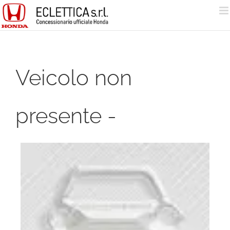
Salta
al
contenuto
Veicolo non
presente -